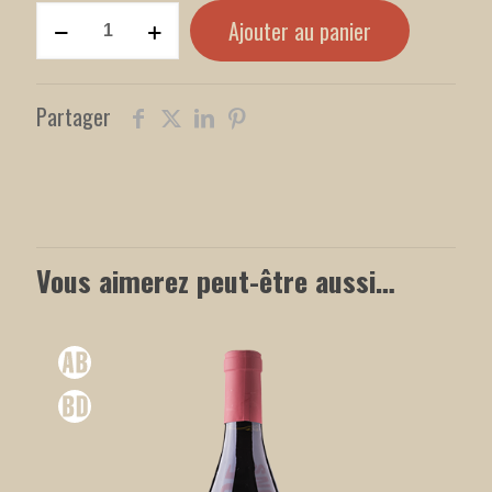
quantité
Ajouter au panier
de
Le
grand
Partager
pas
Vous aimerez peut-être aussi…