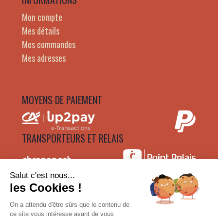
Mon compte
Mes détails
Mes commandes
Mes adresses
MOYENS DE PAIEMENT
TRANSPORTEURS ET RELAIS
Salut c'est nous...
les Cookies !
On a attendu d'être sûrs que le contenu de
La vente d’alcool est strictement interdite aux mineurs.
ce site vous intéresse avant de vous